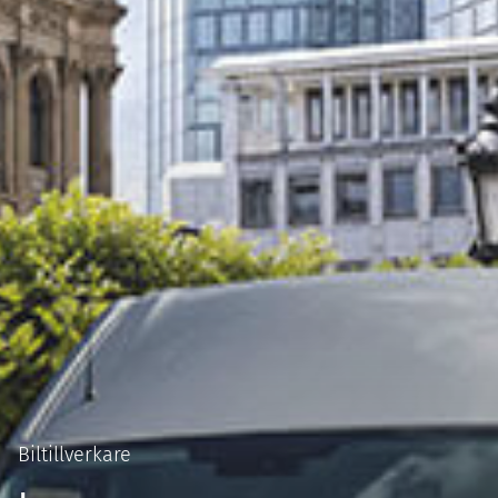
Kontakt
Personal
Om oss
Om våra solceller
Integritetspolicy
Biltillverkare