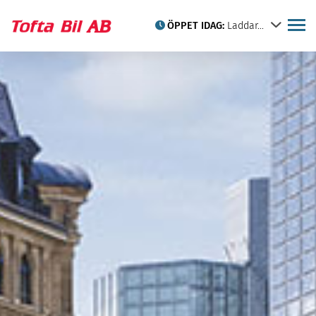
ÖPPET IDAG:
Laddar...
Köp din elbil hos Tofta Bil i
Begagnade bilar
Kristianstad
Sälj din bil hos oss
Privatleasing
Citroën
Iveco
Taktält
Hyrbilar
Verkstad
Veteranbilar
Citroën-kortet
Citroën historia
Skadeverkstad
Däckbyte, nya däck och
däckhotell i Kristianstad