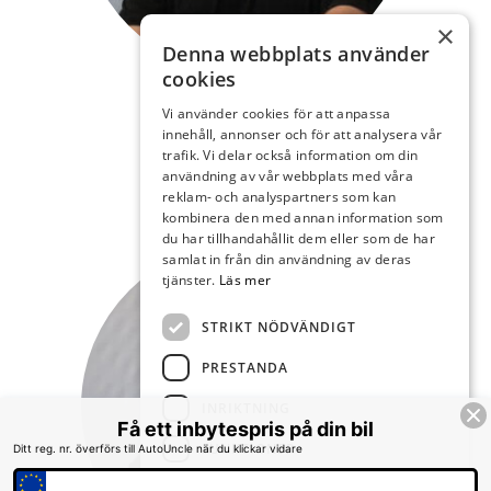
×
Denna webbplats använder
cookies
Hans
Vi använder cookies för att anpassa
innehåll, annonser och för att analysera vår
Ring för provkörning
trafik. Vi delar också information om din
044 20 23 63
användning av vår webbplats med våra
reklam- och analyspartners som kan
hans@toftabil.se
kombinera den med annan information som
du har tillhandahållit dem eller som de har
samlat in från din användning av deras
tjänster.
Läs mer
STRIKT NÖDVÄNDIGT
PRESTANDA
INRIKTNING
Få ett inbytespris på din bil
FUNKTIONER
Ditt reg. nr. överförs till AutoUncle när du klickar vidare