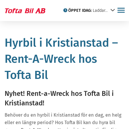
ÖPPET IDAG:
Laddar...
Köp din elbil hos Tofta Bil i
Begagnade bilar
Hyrbil i Kristianstad –
Kristianstad
Sälj din bil hos oss
Privatleasing
Rent-A-Wreck hos
Citroën
Iveco
Tofta Bil
Taktält
Hyrbilar
Nyhet! Rent-a-Wreck hos Tofta Bil i
Verkstad
Veteranbilar
Kristianstad!
Citroën-kortet
Citroën historia
Skadeverkstad
Behöver du en hyrbil i Kristianstad för en dag, en helg
Däckbyte, nya däck och
eller en längre period? Hos Tofta Bil kan du hyra bil
däckhotell i Kristianstad