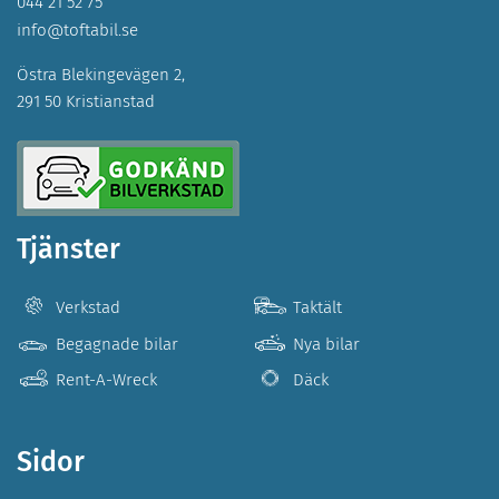
044 21 52 75
info@toftabil.se
Östra Blekingevägen 2,
291 50 Kristianstad
Tjänster
Verkstad
Taktält
Begagnade bilar
Nya bilar
Rent-A-Wreck
Däck
Sidor