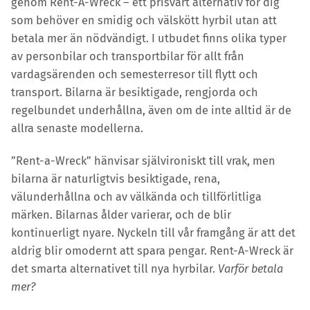
genom Rent-A-Wreck – ett prisvärt alternativ för dig
som behöver en smidig och välskött hyrbil utan att
Kontakt
betala mer än nödvändigt. I utbudet finns olika typer
Personal
av personbilar och transportbilar för allt från
Om oss
vardagsärenden och semesterresor till flytt och
Om våra solceller
transport. Bilarna är besiktigade, rengjorda och
Integritetspolicy
regelbundet underhållna, även om de inte alltid är de
allra senaste modellerna.
”Rent-a-Wreck” hänvisar självironiskt till vrak, men
bilarna är naturligtvis besiktigade, rena,
välunderhållna och av välkända och tillförlitliga
märken. Bilarnas ålder varierar, och de blir
kontinuerligt nyare. Nyckeln till vår framgång är att det
aldrig blir omodernt att spara pengar. Rent-A-Wreck är
det smarta alternativet till nya hyrbilar.
Varför betala
mer?