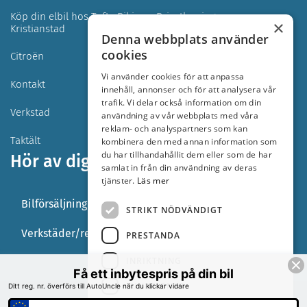
Köp din elbil hos Tofta Bil i
Privatleasing
×
Kristianstad
Denna webbplats använder
cookies
Citroën
Iveco
Vi använder cookies för att anpassa
Kontakt
Begagnade bilar
innehåll, annonser och för att analysera vår
trafik. Vi delar också information om din
Verkstad
Hyrbilar
användning av vår webbplats med våra
reklam- och analyspartners som kan
Taktält
kombinera den med annan information som
du har tillhandahållit dem eller som de har
Hör av dig
samlat in från din användning av deras
tjänster.
Läs mer
Bilförsäljning
STRIKT NÖDVÄNDIGT
Verkstäder/reservdelar
PRESTANDA
INRIKTNING
Få ett inbytespris på din bil
FUNKTIONER
Ditt reg. nr. överförs till AutoUncle när du klickar vidare