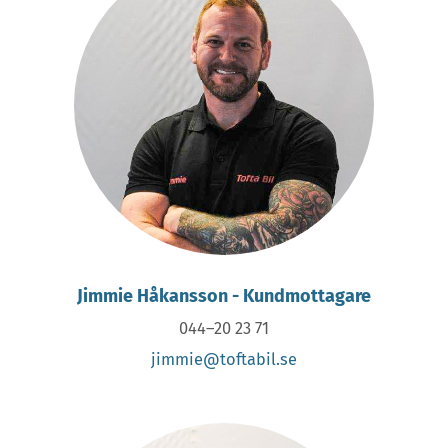
Jimmie Håkansson - Kundmottagare
044–20 23 71
jimmie@toftabil.se