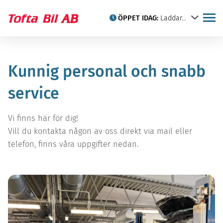
ÖPPET IDAG:
Laddar...
Köp din elbil hos Tofta Bil i
Begagnade bilar
Kunnig personal och snabb
Kristianstad
Sälj din bil hos oss
Privatleasing
service
Citroën
Iveco
Vi finns här för dig!
Taktält
Vill du kontakta någon av oss direkt via mail eller
Hyrbilar
telefon, finns våra uppgifter nedan.
Verkstad
Veteranbilar
Citroën-kortet
Citroën historia
Skadeverkstad
Däckbyte, nya däck och
däckhotell i Kristianstad