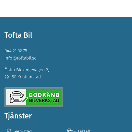
Tofta Bil
044 21 52 75
info@toftabil.se
Östra Blekingevägen 2,
291 50 Kristianstad
Tjänster
Verkstad
Taktält