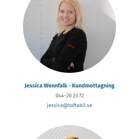
Jessica Wennfalk - Kundmottagning
044–20 23 72
jessica@toftabil.se