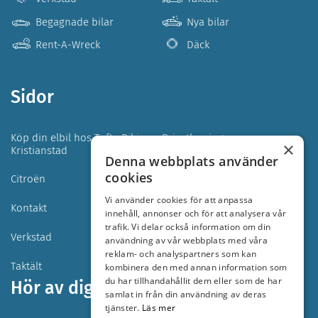
Begagnade bilar
Nya bilar
Rent-A-Wreck
Däck
Sidor
Köp din elbil hos Tofta Bil i
Privatleasing
×
Kristianstad
Denna webbplats använder
cookies
Citroën
Iveco
Vi använder cookies för att anpassa
Kontakt
Begagnade bilar
innehåll, annonser och för att analysera vår
trafik. Vi delar också information om din
Verkstad
Hyrbilar
användning av vår webbplats med våra
reklam- och analyspartners som kan
Taktält
kombinera den med annan information som
du har tillhandahållit dem eller som de har
Hör av dig
samlat in från din användning av deras
tjänster.
Läs mer